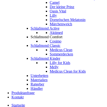
Camel
Der kleine Prinz
Oasis Vital
Lilly
Dornröschen Melatonin
Märchenweich
Schlafmond Active
Aktimed
Schlafmond Comfort
Cosimo
Schlafmond Classic
Medicus Clean
Sommerdecken
Schlafmond Kinder
Lilly for Kids
Melly
Medicus Clean for Kids
Unterbetten
Materialien
Ratgeber
Händler
Produktanfrage
Kontakt
Startseite