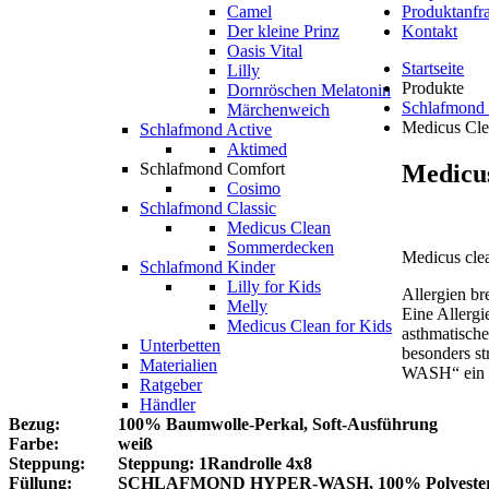
Camel
Produktanfr
Der kleine Prinz
Kontakt
Oasis Vital
Startseite
Lilly
Produkte
Dornröschen Melatonin
Schlafmond 
Märchenweich
Medicus Cl
Schlafmond Active
Aktimed
Medicu
Schlafmond Comfort
Cosimo
Schlafmond Classic
Medicus Clean
Sommerdecken
Medicus clea
Schlafmond Kinder
Lilly for Kids
Allergien br
Melly
Eine Allergi
Medicus Clean for Kids
asthmatische
Unterbetten
besonders s
Materialien
WASH“ ein sa
Ratgeber
Händler
Bezug:
100% Baumwolle-Perkal, Soft-Ausführung
Farbe:
weiß
Steppung:
Steppung: 1Randrolle 4x8
Füllung:
SCHLAFMOND HYPER-WASH, 100% Polyester, sil