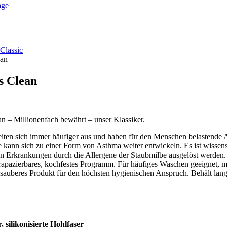
age
Classic
ean
s
Clean
n – Millionenfach bewährt – unser Klassiker.
eiten sich immer häufiger aus und haben für den Menschen belastende
e kann sich zu einer Form von Asthma weiter entwickeln. Es ist wissens
n Erkrankungen durch die Allergene der Staubmilbe ausgelöst werden.
trapazierbares, kochfestes Programm. Für häufiges Waschen geeign
uberes Produkt für den höchsten hygienischen Anspruch. Behält lange 
ikonisierte Hohlfaser