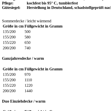
Pflege:
kochfest bis 95° C, tumblerfest
Gütesiegel:
Herstellung in Deutschland, schadstoffgeprüft n
Sommerdecke / leicht wärmend
Größe in cm
Füllgewicht in Gramm
135/200
500
155/200
580
155/220
650
200/200
740
Ganzjahresdecke
/
warm
Größe in cm
Füllgewicht in Gramm
135/200
970
155/200
1110
155/220
1220
200/200
1440
Duo
Einziehdecke
/
warm