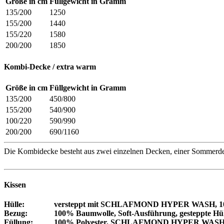
Größe in cm
Füllgewicht in Gramm
135/200
1250
155/200
1440
155/220
1580
200/200
1850
Kombi-Decke
/
extra
warm
Größe in cm
Füllgewicht in Gramm
135/200
450/800
155/200
540/900
100/220
590/990
200/200
690/1160
Die Kombidecke besteht aus zwei einzelnen Decken, einer Sommerde
Kissen
Hülle:
versteppt mit SCHLAFMOND HYPER WASH, 100% P
Bezug:
100% Baumwolle, Soft-Ausführung, gesteppte Hül
Füllung:
100% Polyester, SCHLAFMOND HYPER WASH-F